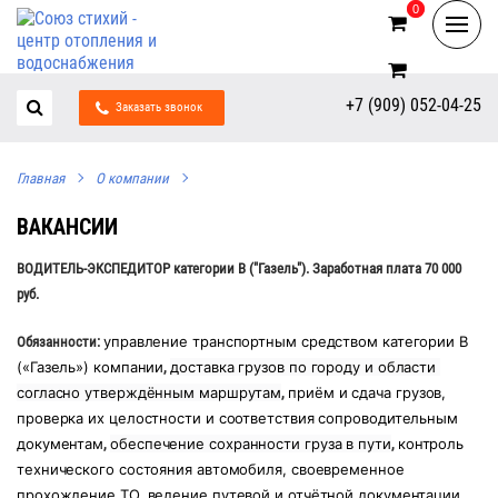
0
0
+7 (909) 052-04-25
Заказать звонок
Главная
О компании
ВАКАНСИИ
ВОДИТЕЛЬ-ЭКСПЕДИТОР категории В ("Газель"). З
аработная плата 70 000
руб.
управление транспортным средством категории B 
Обязанности:
(«Газель») компании
доставка грузов по городу и области 
,
согласно утверждённым маршрутам
приём и сдача грузов, 
,
проверка их целостности и соответствия сопроводительным 
документам
обеспечение сохранности груза в пути
контроль 
,
,
технического состояния автомобиля, своевременное 
прохождение ТО, 
ведение путевой и отчётной документации 