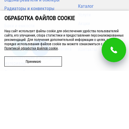
Каталог
Радиаторы и конвекторы
Услуги
Кондиционеры
ОБРАБОТКА ФАЙЛОВ COOKIE
Акции
Баки и емкости
Наш сайт использует файлы cookie для обеспечения удобства пользователей
Доставка и оплата
Трубы, арматура для инженерных
сайта, его улучшения, сбора статистики и предоставления персонализированных
систем
рекомендаций. Для получения дополнительной информации о целях, сроках и
Вакансии
порядке использования файлов cookie вы можете ознакомиться с нашей
Приборы измерения и автоматика
Политикой обработки файлов cookie
.
Контакты
Сопутствующие и расходные
Принимаю
материалы
Фильтры бытовые
Запасные части
Бассейн
Вентиляция
Полотенцесушители
г. Ижевск
Возникли вопросы?
00
00
Звоните с 9
до 20
, без выходных
ул. Гагарина, 83/1
8 (3412) 32-71-01
ул. Пойма, 7, офис 120