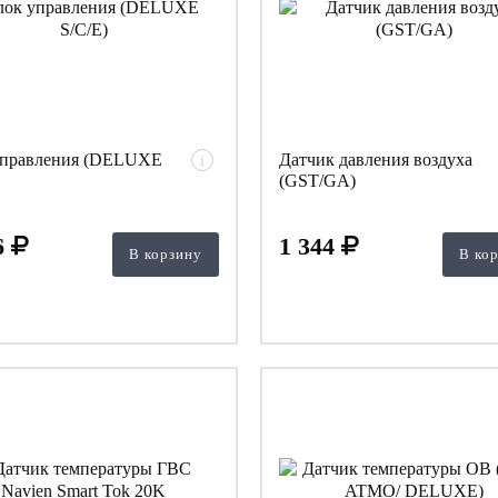
управления (DELUXE
Датчик давления воздуха
i
(GST/GA)
6
1 344
В корзину
В ко