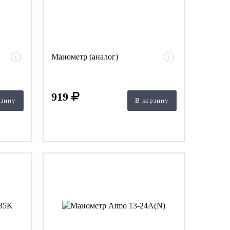
Манометр (аналог)
i
i
919
рзину
В корзину