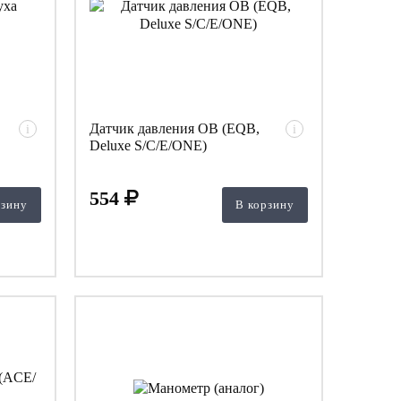
Датчик давления OB (EQB,
i
i
Deluxe S/C/E/ONE)
554
рзину
В корзину