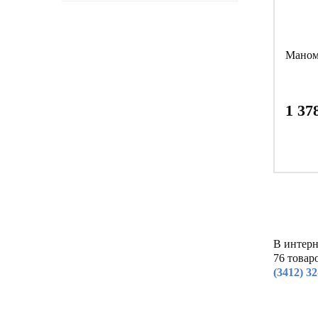
Маном
1 37
В интерн
76 товар
(3412) 32