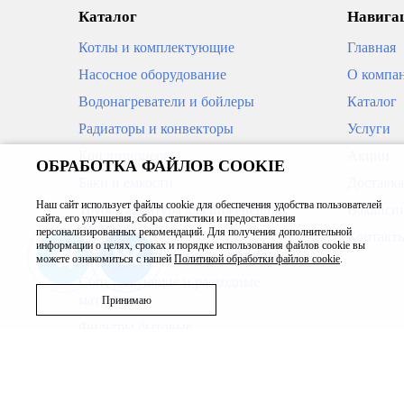
Каталог
Навигац
Котлы и комплектующие
Главная
Насосное оборудование
О компа
Водонагреватели и бойлеры
Каталог
Радиаторы и конвекторы
Услуги
Кондиционеры
Акции
ОБРАБОТКА ФАЙЛОВ COOKIE
Баки и емкости
Доставка
Наш сайт использует файлы cookie для обеспечения удобства пользователей
Трубы, арматура для инженерных
Ваканси
сайта, его улучшения, сбора статистики и предоставления
систем
персонализированных рекомендаций. Для получения дополнительной
Контакт
информации о целях, сроках и порядке использования файлов cookie вы
Приборы измерения и автоматика
можете ознакомиться с нашей
Политикой обработки файлов cookie
.
Сопутствующие и расходные
материалы
Принимаю
Фильтры бытовые
Запасные части
Бассейн