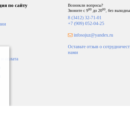
ия по сайту
Возникли вопросы?
00
00
Звоните с 9
до 20
, без выходн
8 (3412) 32-71-01
+7 (909) 052-04-25
нии
infosojuz@yandex.ru
Оставьте отзыв о сотрудничест
нами
 и оплата
и
ы