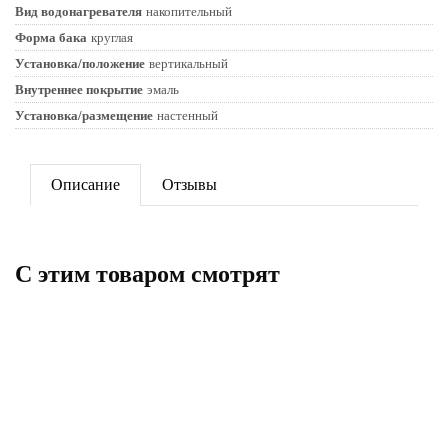
Вид водонагревателя
накопительный
Форма бака
круглая
Установка/положение
вертикальный
Внутреннее покрытие
эмаль
Установка/размещение
настенный
Описание
Отзывы
C этим товаром смотрят
НОВИНКА
ПОД ЗАКАЗ
Электрический водонагреватель
Электрический водонагреватель
ЕDISSON ER 100V
Thermex Bono 50 Wi-Fi