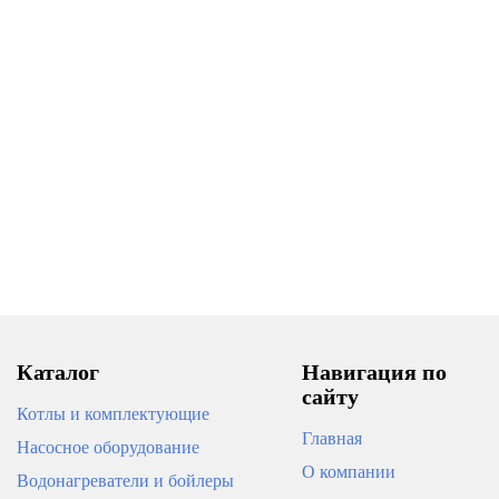
-24%
НОВИНКА
Электрический водонагреватель
ЕDISSON Solar 50V
Электрический водонагреватель
ARISTON ABS LYDOS R 100V
10 900
14 490
17 590
В корзину
В корзину
Каталог
Навигация по
сайту
Котлы и комплектующие
Главная
Насосное оборудование
О компании
Водонагреватели и бойлеры
НОВИНКА