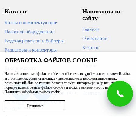
Каталог
Навигация по
сайту
Котлы и комплектующие
Главная
Насосное оборудование
О компании
Водонагреватели и бойлеры
НОВИНКА
Каталог
Радиаторы и конвекторы
ПОД ЗАКАЗ
Услуги
Кондиционеры
ОБРАБОТКА ФАЙЛОВ COOKIE
Электрический водонагреватель
Электрический водонагреватель
ЕDISSON ER 100V
Thermex Ksanto 80 V
Акции
Баки и емкости
Наш сайт использует файлы cookie для обеспечения удобства пользователей сайта,
Доставка и оплата
Трубы, арматура для инженерных
его улучшения, сбора статистики и предоставления персонализированных
систем
рекомендаций. Для получения дополнительной информации о целях, сроках и
9 590
18 590
Вакансии
порядке использования файлов cookie вы можете ознакомиться с нашей
Приборы измерения и автоматика
Политикой обработки файлов cookie
.
Контакты
В корзину
В корзину
Сопутствующие и расходные
Принимаю
материалы
Фильтры бытовые
Запасные части
Бассейн