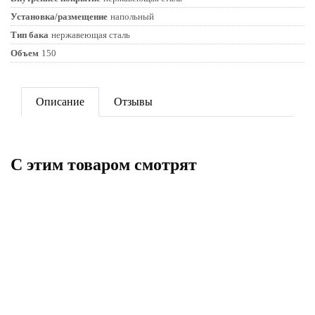
Установка/размещение
напольный
Тип бака
нержавеющая сталь
Объем
150
Описание
Отзывы
C этим товаром смотрят
ПОД ЗАКАЗ
Бойлер Royal Thermo AQUATEC
Бойлер Royal Thermo AQUATEC
INOX RTWX 100 напольный
INOX-F 80 настенный
45 349
29 045