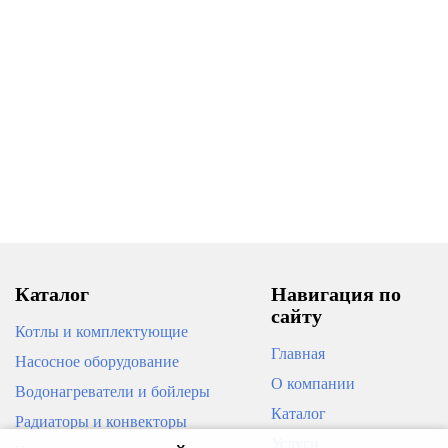
НОВИНКА
ПОД ЗАКАЗ
Бойлер STRATTOS Classic 100
(120L)
Бойлер косвенного нагрева
IMMERGAS IMKBS-B 200
напольный
35 900
74 290
В корзину
В корзину
Каталог
Навигация по
сайту
Котлы и комплектующие
Главная
Насосное оборудование
О компании
Водонагреватели и бойлеры
НОВИНКА
Каталог
Радиаторы и конвекторы
ПОД ЗАКАЗ
Бойлер STRATTOS Classic 160
Услуги