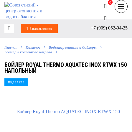
0
0
+7 (909) 052-04-25
Заказать звонок
Главная
Каталог
Водонагреватели и бойлеры
Бойлеры косвенного нагрева
БОЙЛЕР ROYAL THERMO AQUATEC INOX RTWX 150
НАПОЛЬНЫЙ
ПОД ЗАКАЗ