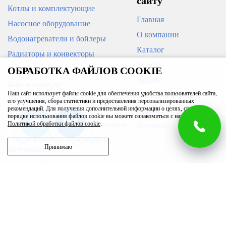
сайту
Котлы и комплектующие
Главная
Насосное оборудование
О компании
Водонагреватели и бойлеры
Каталог
Радиаторы и конвекторы
Услуги
Кондиционеры
ОБРАБОТКА ФАЙЛОВ COOKIE
Акции
Баки и емкости
Наш сайт использует файлы cookie для обеспечения удобства пользователей сайта,
Доставка и оплата
Трубы, арматура для инженерных
его улучшения, сбора статистики и предоставления персонализированных
систем
рекомендаций. Для получения дополнительной информации о целях, сроках и
Вакансии
порядке использования файлов cookie вы можете ознакомиться с нашей
Приборы измерения и автоматика
Политикой обработки файлов cookie
.
Контакты
Сопутствующие и расходные
Принимаю
материалы
Фильтры бытовые
Запасные части
Бассейн
Вентиляция
Полотенцесушители