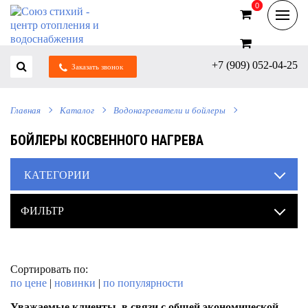
0
0
+7 (909) 052-04-25
Заказать звонок
Главная
Каталог
Водонагреватели и бойлеры
БОЙЛЕРЫ КОСВЕННОГО НАГРЕВА
КАТЕГОРИИ
ФИЛЬТР
Сортировать по:
по цене
|
новинки
|
по популярности
Уважаемые клиенты, в связи с общей экономической