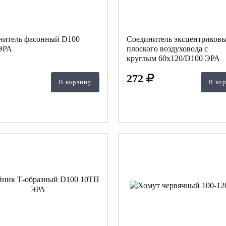
нитель фасонный D100
Соединитель эксцентриков
ЭРА
плоского воздуховода с
круглым 60х120/D100 ЭРА
272
В корзину
В ко