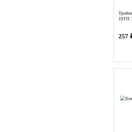
Тройн
10ТП 
257