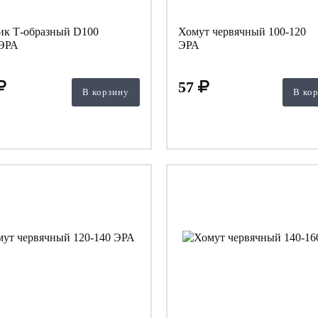
ик Т-образный D100
Хомут червячный 100-120
ЭРА
ЭРА
57
В корзину
В ко