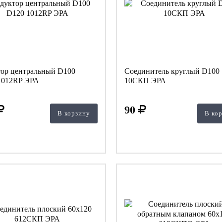
тор центральный D100
Соединитель круглый D100
1012RP ЭРА
10СКП ЭРА
90
В корзину
В ко