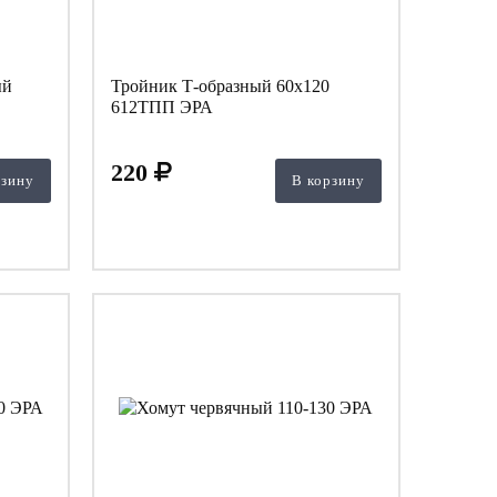
ый
Тройник Т-образный 60х120
612ТПП ЭРА
220
рзину
В корзину