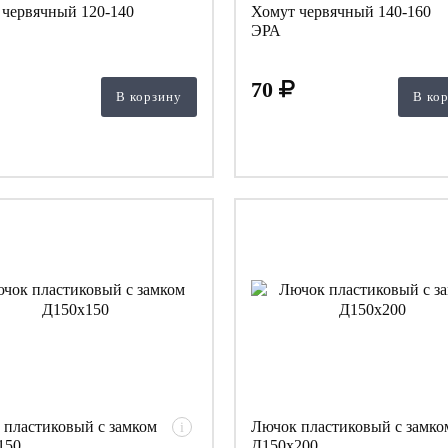
 червячный 120-140
Хомут червячный 140-160
ЭРА
70
В корзину
В ко
 пластиковый с замком
Лючок пластиковый с замко
i
150
Д150х200