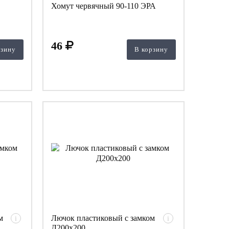
Хомут червячный 90-110 ЭРА
46
рзину
В корзину
м
Лючок пластиковый с замком
i
i
Д200х200