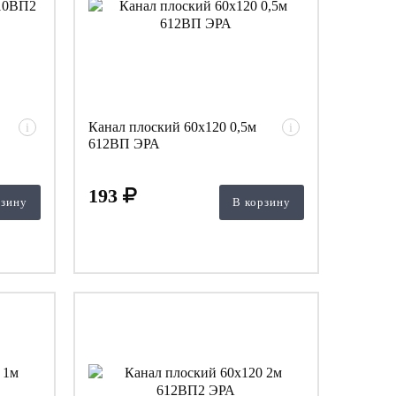
Канал плоский 60х120 0,5м
i
i
612ВП ЭРА
193
рзину
В корзину