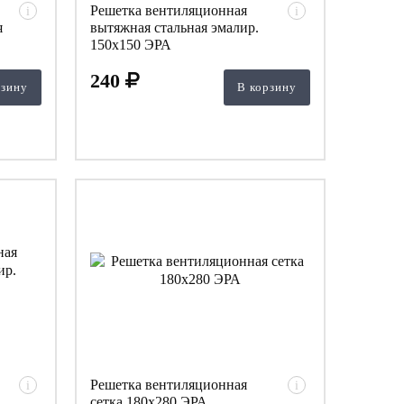
Решетка вентиляционная
i
i
я
вытяжная стальная эмалир.
150х150 ЭРА
240
рзину
В корзину
Решетка вентиляционная
i
i
сетка 180х280 ЭРА