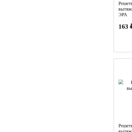
Решет
вытяж
ЭРА
163
Решет
вытяжн