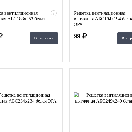
ка вентиляционная
Решетка вентиляционная
i
ная АБС183х253 белая
вытяжная АБС194х194 бела
ЭРА
99
В корзину
В ко