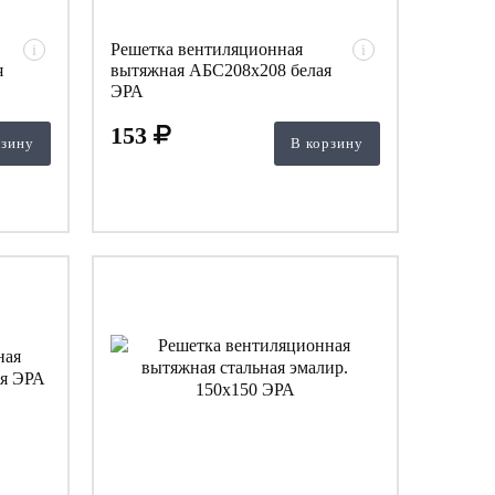
Решетка вентиляционная
i
i
я
вытяжная АБС208х208 белая
ЭРА
153
рзину
В корзину