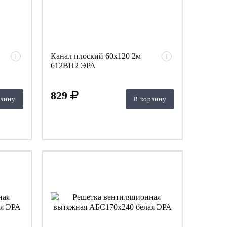
Канал плоский 60х120 2м
i
i
612ВП2 ЭРА
829
рзину
В корзину