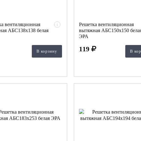
ка вентиляционная
Решетка вентиляционная
i
ная АБС138х138 белая
вытяжная АБС150х150 бела
ЭРА
119
В корзину
В ко