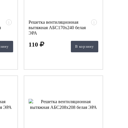
Решетка вентиляционная
i
i
я
вытяжная АБС170х240 белая
ЭРА
110
рзину
В корзину