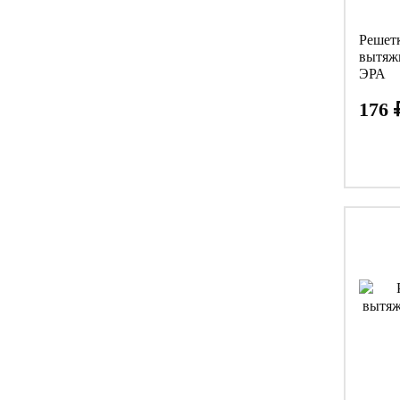
Решет
вытяж
ЭРА
176