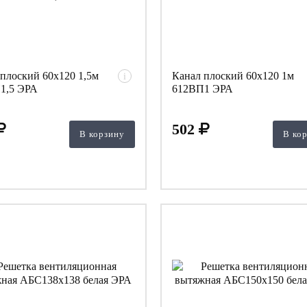
плоский 60х120 1,5м
Канал плоский 60х120 1м
i
1,5 ЭРА
612ВП1 ЭРА
502
В корзину
В ко