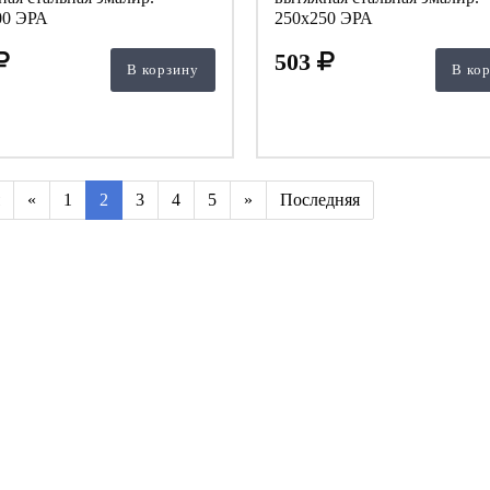
00 ЭРА
250х250 ЭРА
503
В корзину
В ко
«
1
2
3
4
5
»
Последняя