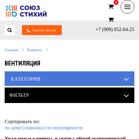
0
0
+7 (909) 052-04-25
Заказать звонок
Главная
Каталог
ВЕНТИЛЯЦИЯ
КАТЕГОРИИ
ФИЛЬТР
Сортировать по:
по цене
|
новинки
|
по популярности
Уважаемые клиенты, в связи с общей экономической