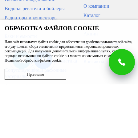
О компании
Водонагреватели и бойлеры
Каталог
Радиаторы и конвекторы
Услуги
Кондиционеры
ОБРАБОТКА ФАЙЛОВ COOKIE
Акции
Баки и емкости
Наш сайт использует файлы cookie для обеспечения удобства пользователей сайта,
Доставка и оплата
Трубы, арматура для инженерных
его улучшения, сбора статистики и предоставления персонализированных
систем
рекомендаций. Для получения дополнительной информации о целях, сроках и
Вакансии
порядке использования файлов cookie вы можете ознакомиться с нашей
Приборы измерения и автоматика
Политикой обработки файлов cookie
.
Контакты
Сопутствующие и расходные
Принимаю
материалы
Фильтры бытовые
Запасные части
Бассейн
Вентиляция
Полотенцесушители
Возникли вопросы?
г. Ижевск
00
00
Звоните с 9
до 20
, без выходных
ул. Гагарина, 83/1