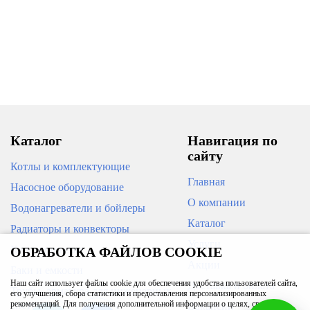
Кран ГАЗОВЫЙ шаровый вн./
Кран шаровый для быт.техники
вн. 1 1/4'' (рычаг) латунь
1/2'' угловой STOUT
ГАЛЛОП
1 233
617
В корзину
В корзину
Каталог
Навигация по
сайту
Котлы и комплектующие
Главная
Насосное оборудование
О компании
Водонагреватели и бойлеры
Каталог
Радиаторы и конвекторы
Услуги
Кондиционеры
ОБРАБОТКА ФАЙЛОВ COOKIE
Кран ГАЗОВЫЙ шаровый вн./
Кран ГАЗОВЫЙ шаровый вн./
вн. 1'' (рычаг) латунь ГАЛЛОП
вн. 1/2'' (рычаг) латунь ГАЛЛОП
Акции
Баки и емкости
Наш сайт использует файлы cookie для обеспечения удобства пользователей сайта,
Доставка и оплата
Трубы, арматура для инженерных
его улучшения, сбора статистики и предоставления персонализированных
систем
рекомендаций. Для получения дополнительной информации о целях, сроках и
818
255
Вакансии