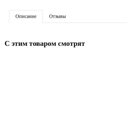
Описание
Отзывы
C этим товаром смотрят
Кран шаровый с полусгоном
1/2" никель STI
Кран ГАЗОВЫЙ шаровый вн./
вн. 2'' (рычаг) латунь ГАЛЛОП
365
3 146
В корзину
В корзину