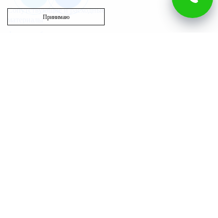
Сопутствующие и расходные
Принимаю
материалы
Фильтры бытовые
Запасные части
Бассейн
Вентиляция
Полотенцесушители
Возникли вопросы?
г. Ижевск
00
00
Звоните с 9
до 20
, без выходных
ул. Гагарина, 83/1
8 (3412) 32-71-01
ул. Пойма, 7, офис 120
+7 (909) 052-04-25
ул. Воткинское Шоссе,
178а
infosojuz@yandex.ru
ул. Молодежная, 107Б,
Оставьте отзыв о сотрудничестве
офис 116
с нами
г. Воткинск
ул. 1 Мая, 43