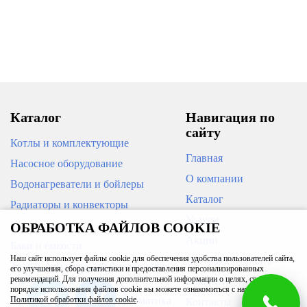
Каталог
Навигация по
сайту
Котлы и комплектующие
Главная
Насосное оборудование
О компании
Водонагреватели и бойлеры
Каталог
Радиаторы и конвекторы
Услуги
Кондиционеры
ОБРАБОТКА ФАЙЛОВ COOKIE
Акции
Баки и емкости
Наш сайт использует файлы cookie для обеспечения удобства пользователей сайта,
Доставка и оплата
Трубы, арматура для инженерных
его улучшения, сбора статистики и предоставления персонализированных
систем
рекомендаций. Для получения дополнительной информации о целях, сроках и
Вакансии
порядке использования файлов cookie вы можете ознакомиться с нашей
Приборы измерения и автоматика
Политикой обработки файлов cookie
.
Контакты