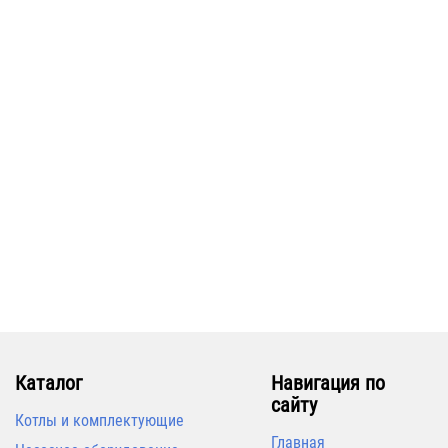
Труба STOUT сшитый полиэтилен
Труба STOUT сшитый полиэтилен
16х2,0 (бухта 200м) красная
20х2,8 (бухта 100м) серая
122
197
В корзину
В корзину
Каталог
Навигация по
сайту
Котлы и комплектующие
Главная