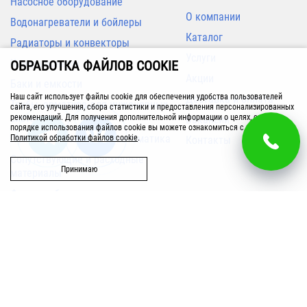
Насосное оборудование
О компании
Водонагреватели и бойлеры
Каталог
Радиаторы и конвекторы
Услуги
Кондиционеры
ОБРАБОТКА ФАЙЛОВ COOKIE
Труба STOUT сшитый полиэтилен
Труба PRADO PE-Xa EVOH grey
Акции
20х2,0 (бухта 100м) красная
16х2,2 (бухта 200м)
Баки и емкости
Наш сайт использует файлы cookie для обеспечения удобства пользователей
Доставка и оплата
Трубы, арматура для инженерных
сайта, его улучшения, сбора статистики и предоставления персонализированных
систем
рекомендаций. Для получения дополнительной информации о целях, сроках и
Вакансии
145
83
порядке использования файлов cookie вы можете ознакомиться с нашей
Приборы измерения и автоматика
Политикой обработки файлов cookie
.
Контакты
В корзину
В корзину
Сопутствующие и расходные
Принимаю
материалы
Фильтры бытовые
Запасные части
Бассейн
Вентиляция
Полотенцесушители
г. Ижевск
Возникли вопросы?
00
00
Звоните с 9
до 20
, без выходных
ул. Гагарина, 83/1