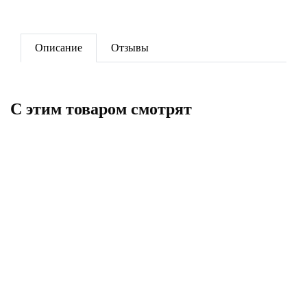
Описание
Отзывы
C этим товаром смотрят
Сгон угловой 1' никель
Переходник нар-вн 1 1/2'x3/4'
никель
850
496
В корзину
В корзину