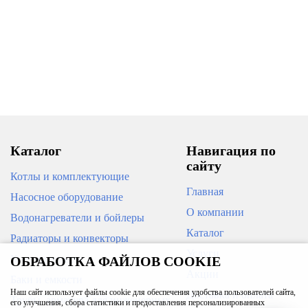
Муфта вн/вн 1 1/4' никель
Заглушка н./рез. 3/4' никель
(пробка)
352
77
В корзину
В корзину
Каталог
Навигация по
сайту
Котлы и комплектующие
Главная
Насосное оборудование
О компании
Водонагреватели и бойлеры
Каталог
Радиаторы и конвекторы
Заглушка вн./рез. 2' никель
Тройник вн.рез. 1/2' никель
Услуги
Кондиционеры
ОБРАБОТКА ФАЙЛОВ COOKIE
Акции
Баки и емкости
Наш сайт использует файлы cookie для обеспечения удобства пользователей сайта,
Доставка и оплата
Трубы, арматура для инженерных
485
154
его улучшения, сбора статистики и предоставления персонализированных