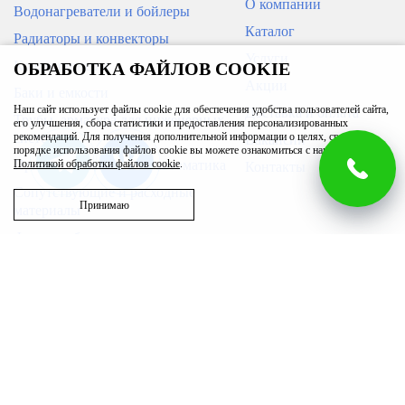
О компании
Водонагреватели и бойлеры
Каталог
Радиаторы и конвекторы
Услуги
Кондиционеры
ОБРАБОТКА ФАЙЛОВ COOKIE
Угольник однораструбный 45°
Муфта переходная нерж. ВПр-
нерж. ВПр-НПр 18 ROMMER
НПр 35х22 ROMMER
Акции
Баки и емкости
Наш сайт использует файлы cookie для обеспечения удобства пользователей сайта,
Доставка и оплата
Трубы, арматура для инженерных
его улучшения, сбора статистики и предоставления персонализированных
систем
рекомендаций. Для получения дополнительной информации о целях, сроках и
246
395
Вакансии
порядке использования файлов cookie вы можете ознакомиться с нашей
Приборы измерения и автоматика
Политикой обработки файлов cookie
.
Контакты
В корзину
В корзину
Сопутствующие и расходные
Принимаю
материалы
Фильтры бытовые
Запасные части
Бассейн
Вентиляция
Полотенцесушители
Возникли вопросы?
г. Ижевск
Тройник нерж. ВПр 35
Угольник-переходник нерж.
00
00
Звоните с 9
до 20
, без выходных
ул. Гагарина, 83/1
ROMMER
ВПр-НР 28х3/4" ROMMER