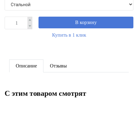
В корзину
Купить в 1 клик
Описание
Отзывы
C этим товаром смотрят
Переходник нерж. ВПр-НР
15х1/2" ROMMER
Угольник однораструбный 90°
нерж. ВПр-НПр 18 ROMMER