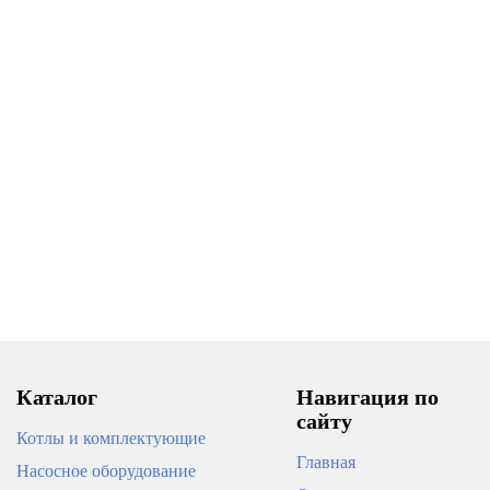
Переходник нерж. ВПр-НР
Заглушка нерж. ВПр 28
22х3/4" ROMMER
ROMMER
390
312
В корзину
В корзину
Каталог
Навигация по
сайту
Котлы и комплектующие
Главная
Насосное оборудование