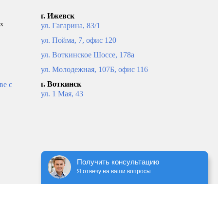
г. Ижевск
ых
ул. Гагарина, 83/1
ул. Пойма, 7, офис 120
ул. Воткинское Шоссе, 178а
ул. Молодежная, 107Б, офис 116
г. Воткинск
ве с
ул. 1 Мая, 43
 ВПр-
Муфта нерж. ВПр 28 ROMMER
Получить консультацию
Я отвечу на ваши вопросы.
рзину
В корзину
204