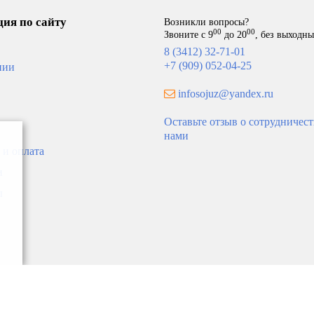
ия по сайту
Возникли вопросы?
00
00
Звоните с 9
до 20
, без выходн
8 (3412) 32-71-01
+7 (909) 052-04-25
нии
infosojuz@yandex.ru
Оставьте отзыв о сотрудничест
нами
 и оплата
и
ик однораструбный 90°
Угольник-переходник нерж.
 ВПр-НПр 18 ROMMER
НР 22х3/4" ROMMER
ы
В корзину
В ко
574