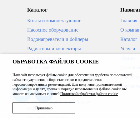
Каталог
Навигац
Котлы и комплектующие
Главная
Насосное оборудование
О компа
Водонагреватели и бойлеры
Каталог
Радиаторы и конвекторы
Услуги
Кондиционеры
Акции
ОБРАБОТКА ФАЙЛОВ COOKIE
Баки и емкости
Доставка
Наш сайт использует файлы cookie для обеспечения удобства пользователей
Трубы, арматура для инженерных
Ваканси
Переходник с накидной гайкой
Угольн
сайта, его улучшения, сбора статистики и предоставления
систем
персонализированных рекомендаций. Для получения дополнительной
нерж. ВПр-ВР 28х3/4" ROMMER
нерж.
Контакт
информации о целях, сроках и порядке использования файлов cookie вы
Приборы измерения и автоматика
можете ознакомиться с нашей
Политикой обработки файлов cookie
.
Сопутствующие и расходные
материалы
Принимаю
В корзину
585
238
Фильтры бытовые
Запасные части
Бассейн