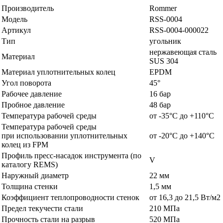
Производитель
Rommer
Модель
RSS-0004
Артикул
RSS-0004-000022
Тип
угольник
нержавеющая сталь
Материал
SUS 304
Материал уплотнительных колец
EPDM
Угол поворота
45°
Рабочее давление
16 бар
Пробное давление
48 бар
Температура рабочей среды
от -35°C до +110°C
Температура рабочей среды
при использовании уплотнительных
от -20°C до +140°C
колец из FPM
Профиль пресс-насадок инструмента (по
V
каталогу REMS)
Наружный диаметр
22 мм
Толщина стенки
1,5 мм
Коэффициент теплопроводности стенок
от 16,3 до 21,5 Вт/м
2
Предел текучести стали
210 МПа
Прочность стали на разрыв
520 МПа