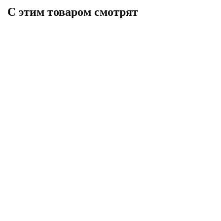
C этим товаром смотрят
Переходник нерж. ВПр-ВР
Угольник 45° нерж. ВПр-ВПр 28
18х3/4" ROMMER
ROMMER
379
356
В корзину
В корзину