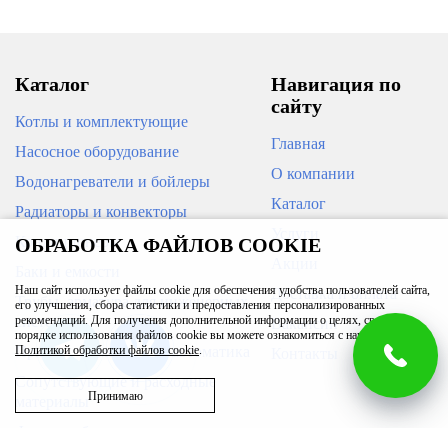
В корзину
Каталог
Навигация по
сайту
Котлы и комплектующие
Главная
Насосное оборудование
О компании
Водонагреватели и бойлеры
Каталог
Радиаторы и конвекторы
Угольник 90° нерж. ВПр-ВПр 15
Услуги
Кондиционеры
ОБРАБОТКА ФАЙЛОВ COOKIE
ROMMER
Переходник с накидной гайкой
нерж. ВПр-ВР 22х3/4"
Акции
Баки и емкости
ROMMER
Наш сайт использует файлы cookie для обеспечения удобства пользователей сайта,
Доставка и оплата
Трубы, арматура для инженерных
166
его улучшения, сбора статистики и предоставления персонализированных
систем
рекомендаций. Для получения дополнительной информации о целях, сроках и
517
Вакансии
порядке использования файлов cookie вы можете ознакомиться с нашей
В корзину
Приборы измерения и автоматика
Политикой обработки файлов cookie
.
Контакты
В корзину
Сопутствующие и расходные
Принимаю
материалы
Фильтры бытовые