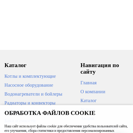
Угольник комбин. вн./рез.
20*3/4" РРR
Муфта комбинированная в./
резьба 25*1/2" РРR
82
70
В корзину
В корзину
Каталог
Навигация по
сайту
Котлы и комплектующие
Главная
Насосное оборудование
О компании
Водонагреватели и бойлеры
Каталог
Радиаторы и конвекторы
Муфта c накидной гайкой
Услуги
Кондиционеры
ОБРАБОТКА ФАЙЛОВ COOKIE
20*1/2" РРR
Муфта комбинированная в./
резьба 25*3/4" РРR
Акции
Баки и емкости
Наш сайт использует файлы cookie для обеспечения удобства пользователей сайта,
Доставка и оплата
Трубы, арматура для инженерных
145
его улучшения, сбора статистики и предоставления персонализированных