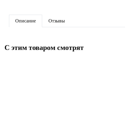
Описание
Отзывы
C этим товаром смотрят
Тройник 25 РРR
Настенный комплект в/резьба
20*1/2" PPR
17
173
В корзину
В корзину