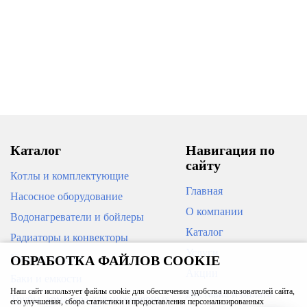
Муфта комб.разьемная в./резьба
Муфта переходная 32-20 РРR
20*1/2" РРR
153
13
В корзину
В корзину
Каталог
Навигация по
сайту
Котлы и комплектующие
Главная
Насосное оборудование
О компании
Водонагреватели и бойлеры
Каталог
Радиаторы и конвекторы
Тройник комб-ый в./резьба
Настенный комплект в/резьба
Услуги
Кондиционеры
ОБРАБОТКА ФАЙЛОВ COOKIE
32*1/2" РРR
20*1/2" PPR
Акции
Баки и емкости
Наш сайт использует файлы cookie для обеспечения удобства пользователей сайта,
Доставка и оплата
Трубы, арматура для инженерных
105
173
его улучшения, сбора статистики и предоставления персонализированных