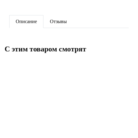
Описание
Отзывы
C этим товаром смотрят
Муфта переходная 25-20 РРR
Муфта комб.разьемная в./резьба
25*3/4" РРR
9
231
В корзину
В корзину