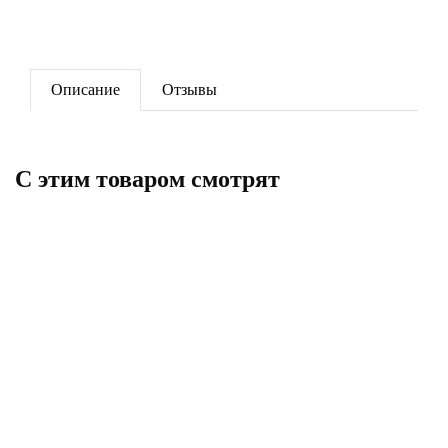
Описание
Отзывы
C этим товаром смотрят
Муфта c накидной гайкой 32*1'
РРR
Муфта комбинированная в./
резьба 25*1" РРR
365
154
В корзину
В корзину