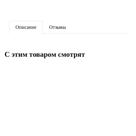
Описание
Отзывы
C этим товаром смотрят
Кран шаровый 25 РРR
Угольник 90гр. 25 РРR
159
11
В корзину
В корзину