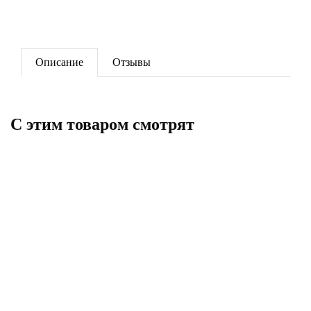
Описание
Отзывы
C этим товаром смотрят
Кран шаровый 25*3/4'' прямой.
Угольник комбин. н./рез. 25*3/4"
для рад. PPR
РРR
385
142
В корзину
В корзину