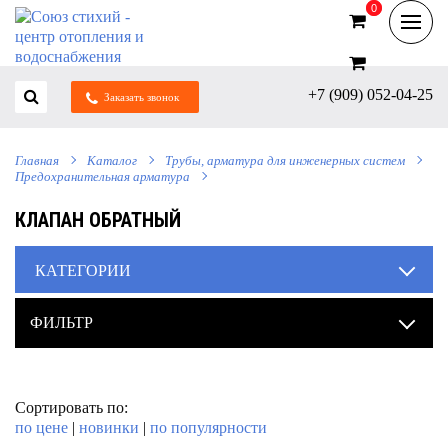
0
0
+7 (909) 052-04-25
Заказать звонок
Главная
Каталог
Трубы, арматура для инженерных систем
Предохранительная арматура
КЛАПАН ОБРАТНЫЙ
КАТЕГОРИИ
ФИЛЬТР
Сортировать по:
по цене
|
новинки
|
по популярности