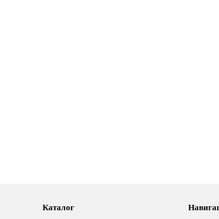
Коллекторная группа с расход. БЕЗ
коллек
КРАН. (нерж) 8-вых.
БЕЗ КР
9 290
8 63
В корзину
Каталог
Навигац