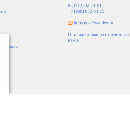
8 (3412) 32-71-01
+7 (909) 052-04-25
нии
infosojuz@yandex.ru
Оставьте отзыв о сотрудничест
нами
торная группа с расход. БЕЗ
коллекторная группа без рас
 и оплата
(нерж) 7-вых.
БЕЗ КРАН. (нерж) 9-вых.
и
0
9 479
ы
В корзину
В ко