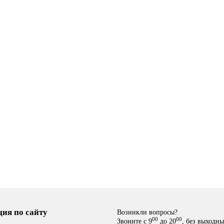
торная группа без расход.
коллекторная группа без рас
АН. (нерж) 8-вых.
БЕЗ КРАН. (нерж) 5-вых.
9
5 749
В корзину
В ко
ия по сайту
Возникли вопросы?
00
00
Звоните с 9
до 20
, без выходн