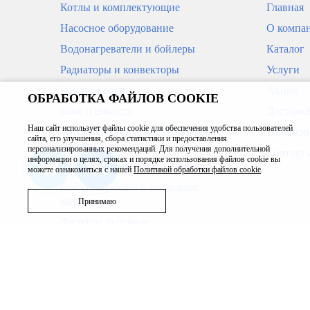
Котлы и комплектующие
Главная
Насосное оборудование
О компа
Водонагреватели и бойлеры
Каталог
Радиаторы и конвекторы
Услуги
Кондиционеры
Акции
ОБРАБОТКА ФАЙЛОВ COOKIE
Коллекторная группа с расход. БЕЗ
Коллек
Баки и емкости
Доставка
КРАН. (нерж) 5-вых.
КРАН. 
Наш сайт использует файлы cookie для обеспечения удобства пользователей
Трубы, арматура для инженерных
Ваканси
сайта, его улучшения, сбора статистики и предоставления
систем
6 490
8 39
персонализированных рекомендаций. Для получения дополнительной
Контакт
В корзину
информации о целях, сроках и порядке использования файлов cookie вы
Приборы измерения и автоматика
можете ознакомиться с нашей
Политикой обработки файлов cookie
.
Сопутствующие и расходные
материалы
Принимаю
Фильтры бытовые
Запасные части
Бассейн
Вентиляция
Полотенцесушители