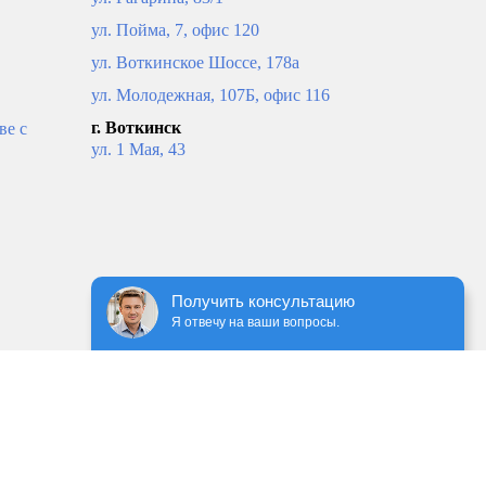
ул. Пойма, 7, офис 120
ул. Воткинское Шоссе, 178а
ул. Молодежная, 107Б, офис 116
г. Воткинск
ве с
ул. 1 Мая, 43
ход.
коллекторная группа без расход.
БЕЗ КРАН. (нерж) 6-вых.
6 969
рзину
В корзину
Получить консультацию
Я отвечу на ваши вопросы.