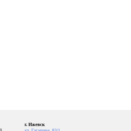
ход.
коллекторная группа без расход.
БЕЗ КРАН. (нерж) 4-вых.
5 290
рзину
В корзину
г. Ижевск
ых
ул. Гагарина, 83/1