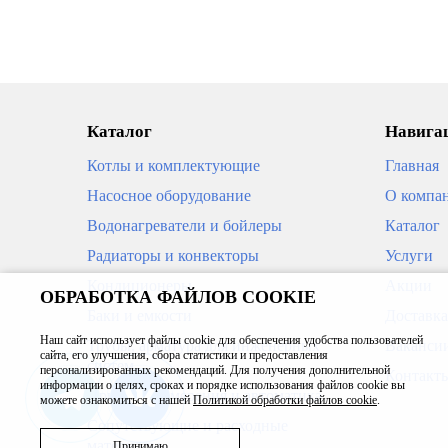
*Стоимость указана за секцию
*Стоим
ПОД ЗАКАЗ
ПОД З
Каталог
Навигац
Котлы и комплектующие
Главная
Насосное оборудование
О компа
Водонагреватели и бойлеры
Каталог
Радиаторы и конвекторы
Услуги
Кондиционеры
Акции
ОБРАБОТКА ФАЙЛОВ COOKIE
Радиатор RIFAR SUPReMO BM
Радиа
Баки и емкости
Доставка
500
Наш сайт использует файлы cookie для обеспечения удобства пользователей
Трубы, арматура для инженерных
Ваканси
сайта, его улучшения, сбора статистики и предоставления
систем
1 749
1 09
персонализированных рекомендаций. Для получения дополнительной
Контакт
В корзину
информации о целях, сроках и порядке использования файлов cookie вы
Приборы измерения и автоматика
можете ознакомиться с нашей
Политикой обработки файлов cookie
.
*Стоимость указана за секцию
*Стоим
Сопутствующие и расходные
материалы
Принимаю