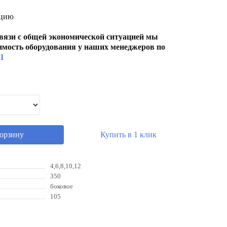
кцию
вязи с общей экономической ситуацией мы
имость оборудования у наших менеджеров по
01
корзину
Купить в 1 клик
4,6,8,10,12
350
боковое
105