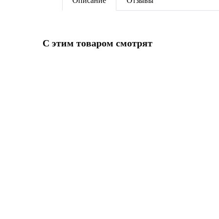
Описание
Отзывы
C этим товаром смотрят
ПОД ЗАКАЗ
ПОД З
Радиатор GLOBAL STYLE
Радиа
EXTRA 500
1 851
635