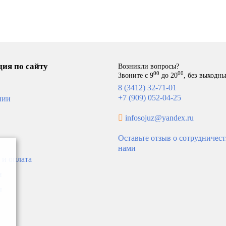
ость указана за секцию
*Стоимость указана за секц
-21%
АКАЗ
ия по сайту
Возникли вопросы?
00
00
Звоните с 9
до 20
, без выходн
8 (3412) 32-71-01
+7 (909) 052-04-25
нии
infosojuz@yandex.ru
Оставьте отзыв о сотрудничест
нами
тор RIFAR BASE BM 200
Радиатор ROMMER Optima
 и оплата
500
и
0
639
ы
В корзину
В ко
499
ость указана за секцию
*Стоимость указана за секц