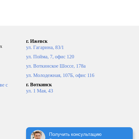
ию
*Стоимость указана за секцию
ПОД ЗАКАЗ
г. Ижевск
ых
ул. Гагарина, 83/1
ул. Пойма, 7, офис 120
ул. Воткинское Шоссе, 178а
ул. Молодежная, 107Б, офис 116
г. Воткинск
ве с
ул. 1 Мая, 43
 BM
Радиатор RIFAR BASE VENTIL
BVR 500
1 790
рзину
В корзину
*Стоимость указана за секцию
ию
Получить консультацию