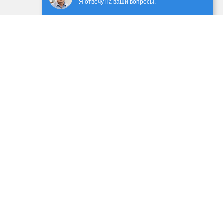
Я отвечу на ваши вопросы.
ечением сторонних сервисов, с применением cookie-
 данных
 ГК РФ. Предоставленная информация предназначена
имание на обновления прайс-листов и материалов.
уг заполните форму обратной связи.