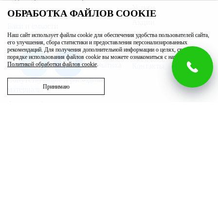
Услуги
Кондиционеры
ОБРАБОТКА ФАЙЛОВ COOKIE
Акции
Баки и емкости
Наш сайт использует файлы cookie для обеспечения удобства пользователей сайта,
Доставка и оплата
Трубы, арматура для инженерных
его улучшения, сбора статистики и предоставления персонализированных
систем
рекомендаций. Для получения дополнительной информации о целях, сроках и
Вакансии
порядке использования файлов cookie вы можете ознакомиться с нашей
Приборы измерения и автоматика
Политикой обработки файлов cookie
.
Контакты
Сопутствующие и расходные
Принимаю
материалы
Фильтры бытовые
Запасные части
Бассейн
Вентиляция
Полотенцесушители
Возникли вопросы?
г. Ижевск
00
00
Звоните с 9
до 20
, без выходных
ул. Гагарина, 83/1
8 (3412) 32-71-01
ул. Пойма, 7, офис 120
+7 (909) 052-04-25
ул. Воткинское Шоссе,