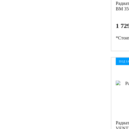
Радиа
BM 35
1 72
*Стоим
ПОД З
Радиа
VENTI