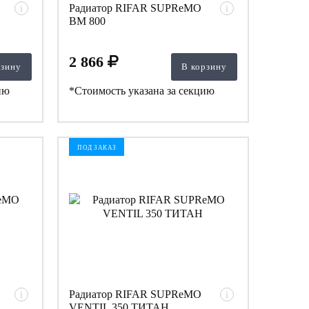
Радиатор RIFAR SUPReMO
i
i
BM 800
2 866
рзину
В корзину
ию
*Стоимость указана за секцию
ПОД ЗАКАЗ
Радиатор RIFAR SUPReMO
i
i
VENTIL 350 ТИТАН