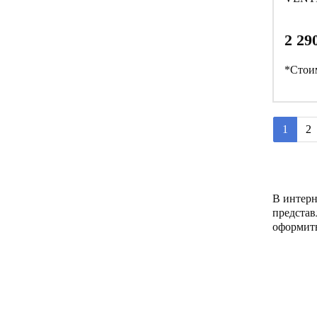
2 29
*Стоим
1
2
В интерн
представ
оформить