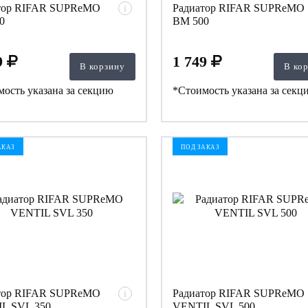
тор RIFAR SUPReMO
Радиатор RIFAR SUPReMO
i
0
BM 500
9
1 749
В корзину
В ко
ость указана за секцию
*Стоимость указана за секц
АКАЗ
ПОД ЗАКАЗ
тор RIFAR SUPReMO
Радиатор RIFAR SUPReMO
i
L SVL 350
VENTIL SVL 500