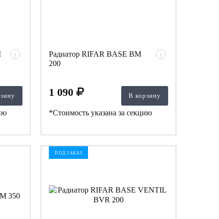
M
Радиатор RIFAR BASE BM
i
i
200
1 090
рзину
В корзину
ию
*Стоимость указана за секцию
ПОД ЗАКАЗ