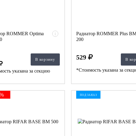
тор ROMMER Optima
Радиатор ROMMER Plus B
i
0
200
529
В корзину
В ко
*Стоимость указана за секц
ость указана за секцию
3%
ПОД ЗАКАЗ