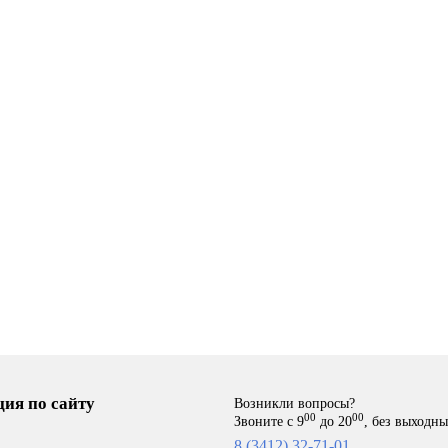
ия по сайту
Возникли вопросы?
00
00
Звоните с 9
до 20
, без выходн
8 (3412) 32-71-01