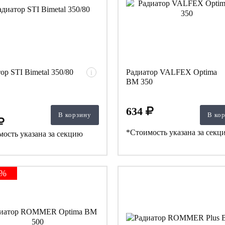
ор STI Bimetal 350/80
Радиатор VALFEX Optima
i
BM 350
634
В корзину
В ко
*Стоимость указана за секц
ость указана за секцию
1%