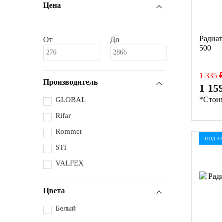
Цена
Радиа
От
До
500
1 335
Производитель
1 15
*Стоим
GLOBAL
Rifar
Rommer
ПОД З
STI
VALFEX
Цвета
Белый