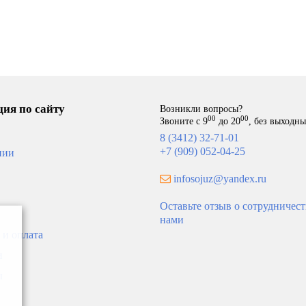
АКАЗ
ПОД ЗАКАЗ
ия по сайту
Возникли вопросы?
00
00
Звоните с 9
до 20
, без выходн
8 (3412) 32-71-01
+7 (909) 052-04-25
нии
infosojuz@yandex.ru
Оставьте отзыв о сотрудничест
нами
ктор Gekon Eco RNA H11
Конвектор Gekon Eco UNA 
 и оплата
30 решетка R-профиль цвет
L200 T18 решетка U-профил
ний
алюминий
и
27
24 416
ы
В корзину
В ко