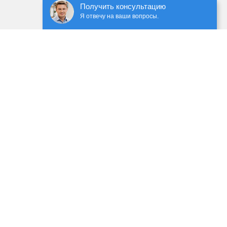
Получить консультацию
Я отвечу на ваши вопросы.
ечением сторонних сервисов, с применением cookie-
 данных
 ГК РФ. Предоставленная информация предназначена
имание на обновления прайс-листов и материалов.
уг заполните форму обратной связи.