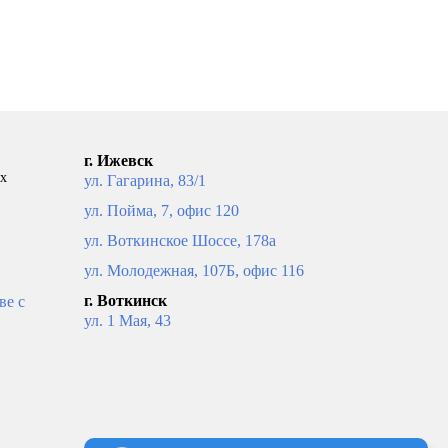
ПОД ЗАКАЗ
г. Ижевск
ых
ул. Гагарина, 83/1
ул. Пойма, 7, офис 120
ул. Воткинское Шоссе, 178а
ул. Молодежная, 107Б, офис 116
г. Воткинск
ве с
ул. 1 Мая, 43
H09
Конвектор Gekon Eco UNA H08
ь цвет
L150 T18 решетка U-профиль цвет
алюминий
18 344
рзину
В корзину