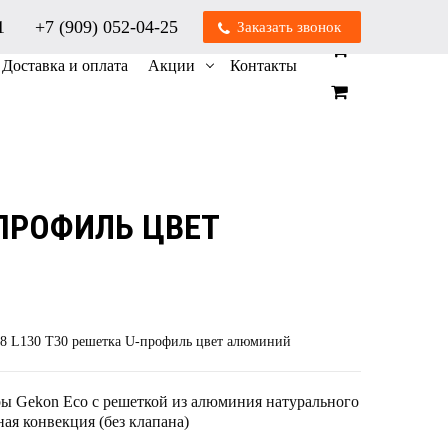
01
+7 (909) 052-04-25
Заказать звонок
0
0
Доставка и оплата
Акции
Контакты
-ПРОФИЛЬ ЦВЕТ
8 L130 T30 решетка U-профиль цвет алюминий
ы Gekon Eco с решеткой из алюминия натурального
ая конвекция (без клапана)