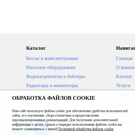
ПОД ЗАКАЗ
ПОД З
Каталог
Навигац
Котлы и комплектующие
Главная
Насосное оборудование
О компа
Водонагреватели и бойлеры
Каталог
Радиаторы и конвекторы
Услуги
Кондиционеры
Акции
ОБРАБОТКА ФАЙЛОВ COOKIE
Конвектор Gekon Eco RNA H11
Конве
Баки и емкости
Доставка
L160 T30 решетка R-профиль цвет
L310 T
алюминий
алюми
Наш сайт использует файлы cookie для обеспечения удобства пользователей
Трубы, арматура для инженерных
Ваканси
сайта, его улучшения, сбора статистики и предоставления
систем
34 750
63 7
персонализированных рекомендаций. Для получения дополнительной
Контакт
В корзину
информации о целях, сроках и порядке использования файлов cookie вы
Приборы измерения и автоматика
можете ознакомиться с нашей
Политикой обработки файлов cookie
.