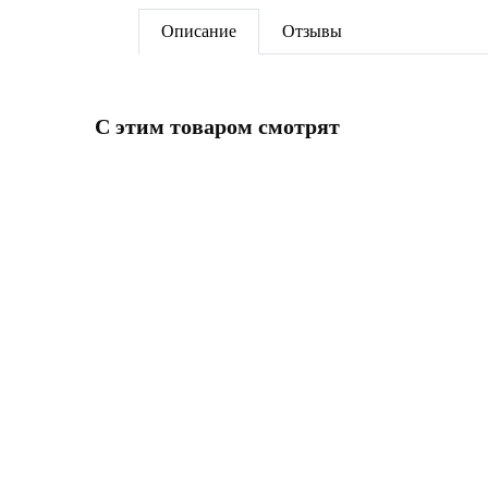
Описание
Отзывы
C этим товаром смотрят
ПОД ЗАКАЗ
ПОД З
Конвектор Gekon Eco RNA H08
Конве
L150T18 решетка R-профиль цвет
L180 T
алюминий
алюми