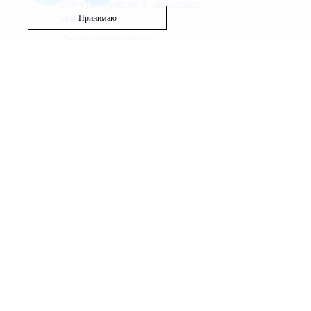
Сопутствующие и расходные
материалы
Принимаю
Фильтры бытовые
Запасные части
Бассейн
Вентиляция
Полотенцесушители
Используя этот сайт, Вы выражаете согласие на сб
файлов и средств анализа поведения пользователей
Политика использования cookie
|
Политика обработ
Наш веб-ресурс предоставляет исключительно инфо
исключительно для ознакомления. Вы соглашаетесь и
Для получения точной информации о стоимости услу