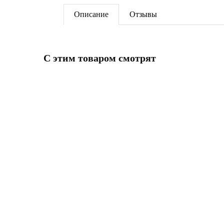
Описание
Отзывы
C этим товаром смотрят
ПОД ЗАКАЗ
ПОД З
Конвектор Gekon Eco RNA H08
Конве
L150T18 решетка R-профиль цвет
L100 T
алюминий
алюми