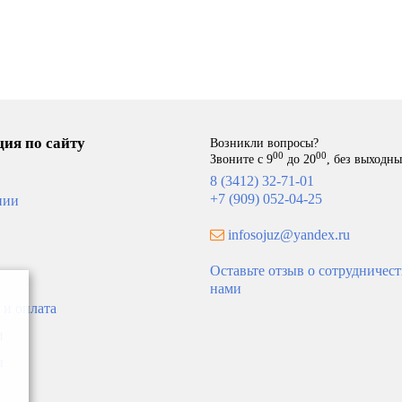
АКАЗ
ПОД ЗАКАЗ
ия по сайту
Возникли вопросы?
00
00
Звоните с 9
до 20
, без выходн
8 (3412) 32-71-01
+7 (909) 052-04-25
нии
infosojuz@yandex.ru
Оставьте отзыв о сотрудничест
нами
ктор Gekon Eco RLB H08
Конвектор Gekon Eco UNA 
 и оплата
23 решетка R-профиль цвет
L190 T23 решетка U-профил
я бронза/шампань
алюминий
и
17
25 433
ы
В корзину
В ко