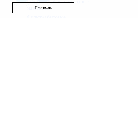
Сопутствующие и расходные
материалы
Принимаю
Фильтры бытовые
Запасные части
Бассейн
Вентиляция
Полотенцесушители
Используя этот сайт, Вы выражаете согласие на сб
файлов и средств анализа поведения пользователей
Политика использования cookie
|
Политика обработ
Наш веб-ресурс предоставляет исключительно инфо
исключительно для ознакомления. Вы соглашаетесь и
Для получения точной информации о стоимости услу