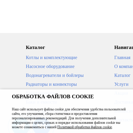
ПОД ЗАКАЗ
ПОД З
Каталог
Навигац
Котлы и комплектующие
Главная
Насосное оборудование
О компа
Водонагреватели и бойлеры
Каталог
Радиаторы и конвекторы
Услуги
Кондиционеры
Акции
ОБРАБОТКА ФАЙЛОВ COOKIE
Конвектор Gekon Eco UNA H09
Конве
Баки и емкости
Доставка
L200 T18 решетка U-профиль цвет
L120 T
алюминий
светла
Наш сайт использует файлы cookie для обеспечения удобства пользователей
Трубы, арматура для инженерных
Ваканси
сайта, его улучшения, сбора статистики и предоставления
систем
24 416
19 1
персонализированных рекомендаций. Для получения дополнительной
Контакт
В корзину
информации о целях, сроках и порядке использования файлов cookie вы
Приборы измерения и автоматика
можете ознакомиться с нашей
Политикой обработки файлов cookie
.