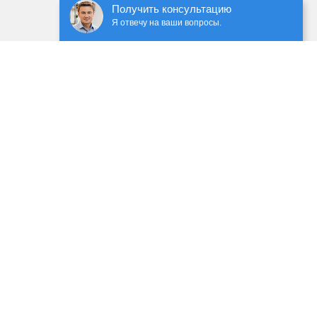
Получить консультацию
Я отвечу на ваши вопросы.
ечением сторонних сервисов, с применением cookie-
 данных
 ГК РФ. Предоставленная информация предназначена
имание на обновления прайс-листов и материалов.
уг заполните форму обратной связи.