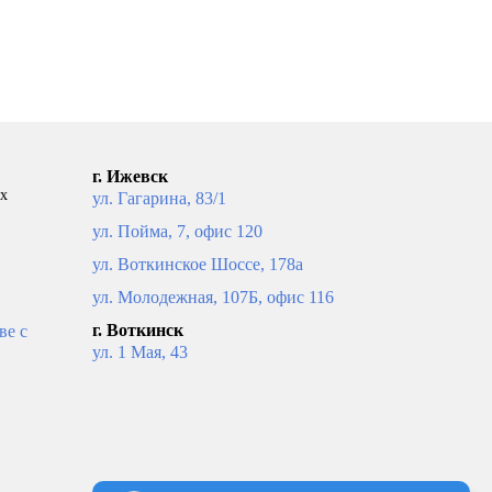
ПОД ЗАКАЗ
г. Ижевск
ых
ул. Гагарина, 83/1
ул. Пойма, 7, офис 120
ул. Воткинское Шоссе, 178а
ул. Молодежная, 107Б, офис 116
г. Воткинск
ве с
ул. 1 Мая, 43
H08
Конвектор Gekon Eco DON H09
ь цвет
L180 T23 решетка светлое дерево
цвет дуб
30 157
рзину
В корзину