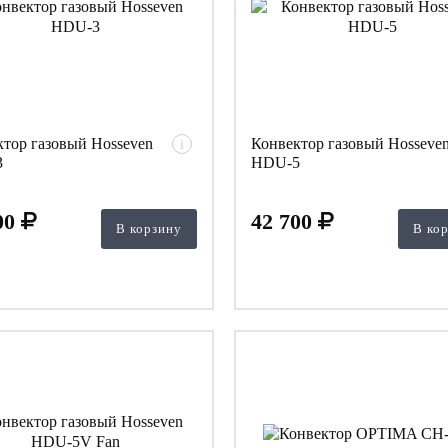
тор газовый Hosseven
Конвектор газовый Hosseve
i
3
HDU-5
00
42 700
В корзину
В ко