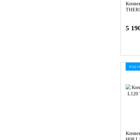
Конве
THERM
5 19
ПОД З
Конве
H08 L