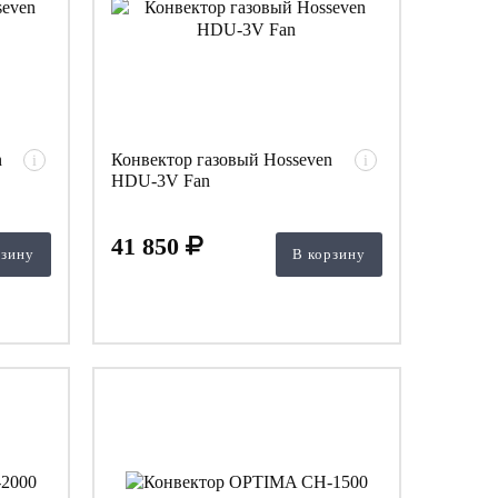
n
Конвектор газовый Hosseven
i
i
HDU-3V Fan
41 850
рзину
В корзину