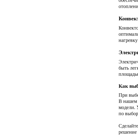
обеспечи
отоплени
Конвек
Конвекто
оптималь
нагревку
Электри
Электрич
быть лег
площадью
Как выб
При выбо
В нашем 
модели. 
по выбор
Сделайте
решение 