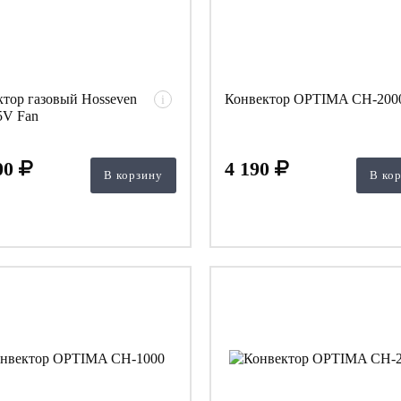
тор газовый Hosseven
Конвектор OPTIMA CH-200
i
V Fan
00
4 190
В корзину
В ко