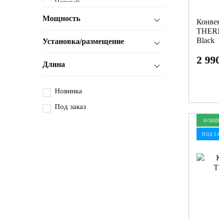
Черный
Мощность
Конве
THERM
Black
Установка/размещение
2 99
Длина
Новинка
Под заказ
НОВИ
ПОД З