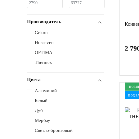
Производитель
Конве
Gekon
Hosseven
2 79
OPTIMA
Thermex
Цвета
НОВИ
Алюминий
ПОД З
Белый
Дуб
Мербау
Светло-бронзовый