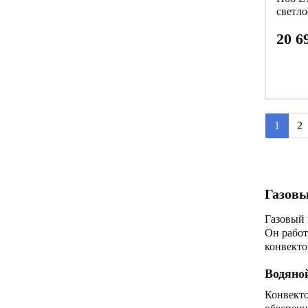
светло
20 6
1
2
Газовы
Газовый 
Он работ
конвекто
Водяной
Конвекто