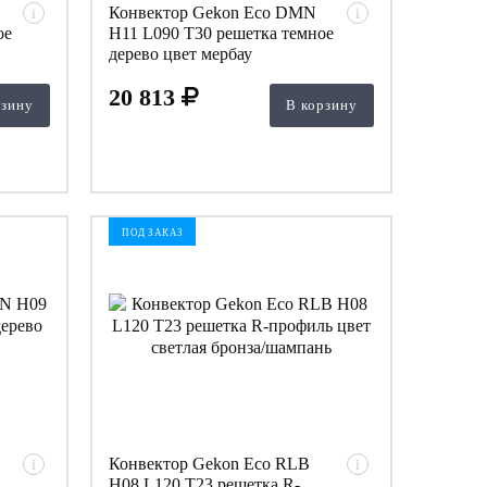
Конвектор Gekon Eco DMN
i
i
ое
H11 L090 T30 решетка темное
дерево цвет мербау
20 813
рзину
В корзину
ПОД ЗАКАЗ
Конвектор Gekon Eco RLB
i
i
H08 L120 T23 решетка R-