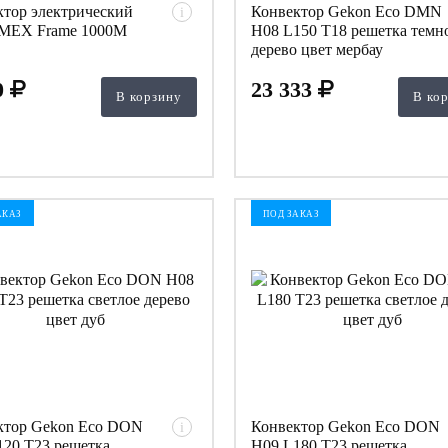
ктор электрический
Конвектор Gekon Eco DMN
i
EX Frame 1000M
H08 L150 T18 решетка темн
дерево цвет мербау
0
23 333
В корзину
В ко
АКАЗ
ПОД ЗАКАЗ
ктор Gekon Eco DON
Конвектор Gekon Eco DON
i
120 T23 решетка
H09 L180 T23 решетка