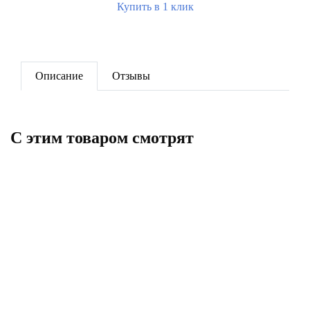
Купить в 1 клик
Описание
Отзывы
C этим товаром смотрят
Монтажный комплект TAEN 3/4
" с кронштейнами
327
Кронштейн угловой белый
В корзину