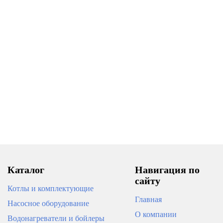
Насос винтовой PUMPMAN
Насос скважинный PUMPMAN
TSSM0.8-50-0.37
4STM2-12 ECO
9 798
11 490
В корзину
В корзину
Каталог
Навигация по
сайту
Котлы и комплектующие
Главная
Насосное оборудование
О компании
Водонагреватели и бойлеры