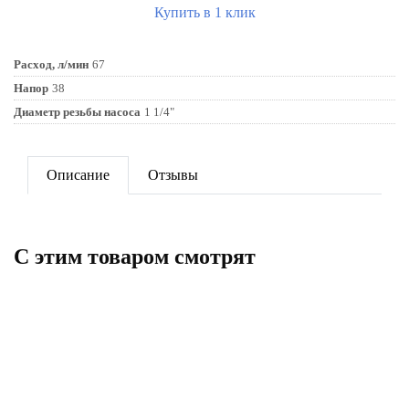
Купить в 1 клик
Расход, л/мин
67
Напор
38
Диаметр резьбы насоса
1 1/4"
Описание
Отзывы
C этим товаром смотрят
Скважинный насос 3STM3-
Насос скважинный PUMPMAN
16ECO PUMPMAN
4STM2-15 ECO