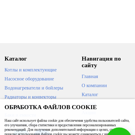
Каталог
Навигация по
сайту
Котлы и комплектующие
Главная
Насосное оборудование
О компании
Водонагреватели и бойлеры
Каталог
Радиаторы и конвекторы
Услуги
Кондиционеры
ОБРАБОТКА ФАЙЛОВ COOKIE
Акции
Баки и емкости
Наш сайт использует файлы cookie для обеспечения удобства пользователей сайта,
Доставка и оплата
Трубы, арматура для инженерных
его улучшения, сбора статистики и предоставления персонализированных
систем
рекомендаций. Для получения дополнительной информации о целях, сроках и
Вакансии
порядке использования файлов cookie вы можете ознакомиться с нашей