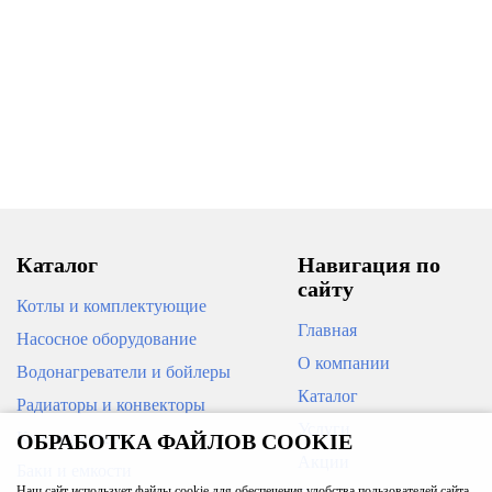
Каталог
Навигация по
сайту
Котлы и комплектующие
Главная
Насосное оборудование
О компании
Водонагреватели и бойлеры
Каталог
Радиаторы и конвекторы
Услуги
Кондиционеры
ОБРАБОТКА ФАЙЛОВ COOKIE
Акции
Баки и емкости
Наш сайт использует файлы cookie для обеспечения удобства пользователей сайта,