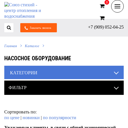
0
0
+7 (909) 052-04-25
Заказать звонок
Главная
Каталог
НАСОСНОЕ ОБОРУДОВАНИЕ
КАТЕГОРИИ
ФИЛЬТР
Сортировать по:
по цене
|
новинки
|
по популярности
Уважаемые клиенты, в связи с общей экономической