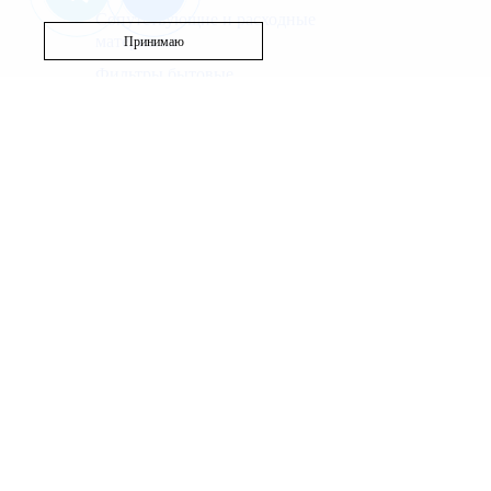
Сопутствующие и расходные
материалы
Принимаю
В корзину
59 280
46 9
Фильтры бытовые
Запасные части
Бассейн
Вентиляция
Полотенцесушители
Используя этот сайт, Вы выражаете согласие на сб
файлов и средств анализа поведения пользователей
Политика использования cookie
|
Политика обработ
Наш веб-ресурс предоставляет исключительно инфо
исключительно для ознакомления. Вы соглашаетесь и
Для получения точной информации о стоимости услу