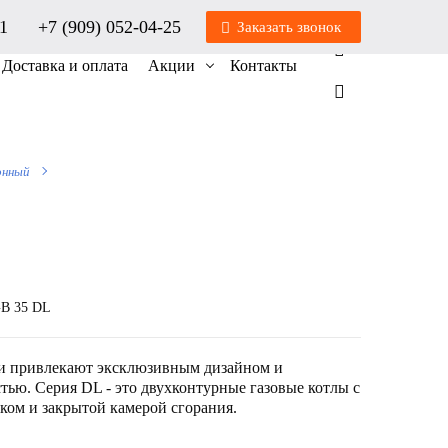
01
+7 (909) 052-04-25
Заказать звонок
0
0
Доставка и оплата
Акции
Контакты
онный
B 35 DL
ли привлекают эксклюзивным дизайном и
ью. Серия DL - это двухконтурные газовые котлы с
ом и закрытой камерой сгорания.