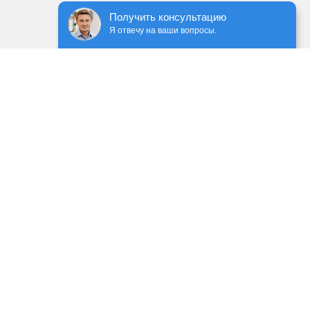
Получить консультацию
Я отвечу на ваши вопросы.
рзину
В корзину
60 900
ечением сторонних сервисов, с применением cookie-
 данных
 ГК РФ. Предоставленная информация предназначена
имание на обновления прайс-листов и материалов.
уг заполните форму обратной связи.