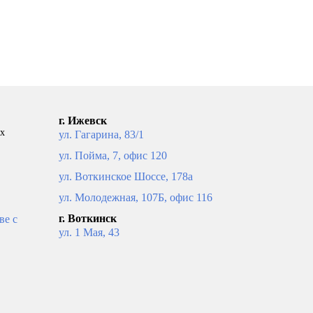
рзину
В корзину
52 900
г. Ижевск
ых
ул. Гагарина, 83/1
ул. Пойма, 7, офис 120
ул. Воткинское Шоссе, 178а
ул. Молодежная, 107Б, офис 116
г. Воткинск
ве с
ул. 1 Мая, 43
AGB24
Котел настенный одноконтурный
NAVIEN Deluxe ONE-35K