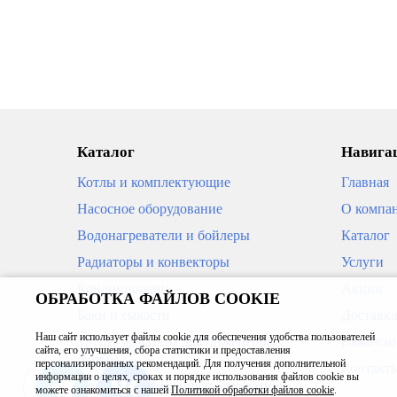
В корзину
67 900
71 9
Каталог
Навигац
НОВИ
Котлы и комплектующие
Главная
Насосное оборудование
О компа
Водонагреватели и бойлеры
Каталог
Радиаторы и конвекторы
Услуги
Кондиционеры
Акции
ОБРАБОТКА ФАЙЛОВ COOKIE
Баки и емкости
Доставка
Наш сайт использует файлы cookie для обеспечения удобства пользователей
Трубы, арматура для инженерных
Ваканси
Котел настенный HUBERT AGB 35
Котел 
сайта, его улучшения, сбора статистики и предоставления
систем
персонализированных рекомендаций. Для получения дополнительной
WLB
С PLU
Контакт
информации о целях, сроках и порядке использования файлов cookie вы
Приборы измерения и автоматика
можете ознакомиться с нашей
Политикой обработки файлов cookie
.