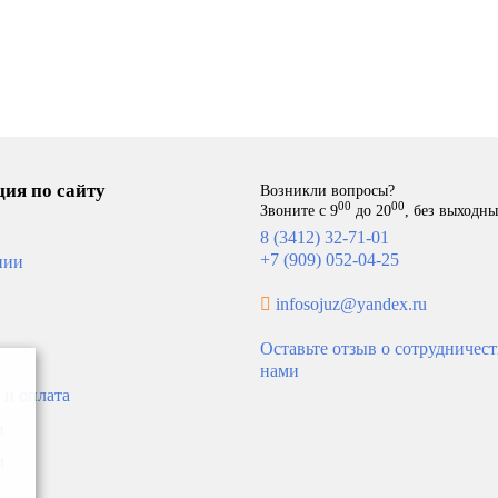
В корзину
В ко
00
70 490
ия по сайту
Возникли вопросы?
-15%
НКА
00
00
Звоните с 9
до 20
, без выходн
8 (3412) 32-71-01
НОВИНКА
+7 (909) 052-04-25
нии
infosojuz@yandex.ru
Оставьте отзыв о сотрудничест
нами
 и оплата
и
настенный NAVIEN Deluxe
Котел настенный HUBERT 
S-13K
DP
ы