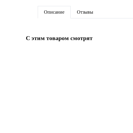
Описание
Отзывы
C этим товаром смотрят
НОВИ
Котел настенный HUBERT AGB 50
Котел 
WCB (без ГВС с трёхходовым
IMMER
клапаном + датчик бойлера)
2R