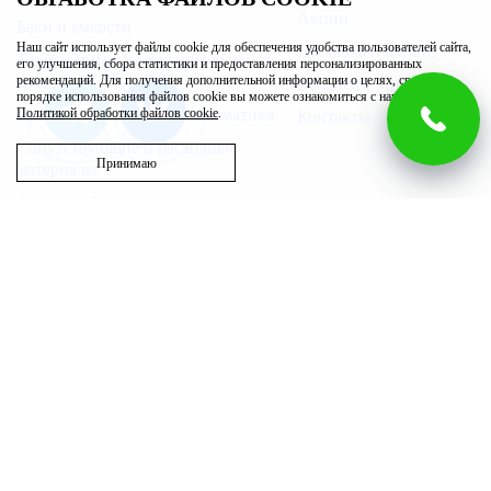
Акции
Баки и емкости
Наш сайт использует файлы cookie для обеспечения удобства пользователей сайта,
Доставка и оплата
Трубы, арматура для инженерных
его улучшения, сбора статистики и предоставления персонализированных
систем
рекомендаций. Для получения дополнительной информации о целях, сроках и
Вакансии
порядке использования файлов cookie вы можете ознакомиться с нашей
Приборы измерения и автоматика
Политикой обработки файлов cookie
.
Контакты
Сопутствующие и расходные
Принимаю
материалы
Фильтры бытовые
Запасные части
Бассейн
Вентиляция
Полотенцесушители
Возникли вопросы?
г. Ижевск
00
00
Звоните с 9
до 20
, без выходных
ул. Гагарина, 83/1
8 (3412) 32-71-01
ул. Пойма, 7, офис 120
+7 (909) 052-04-25
ул. Воткинское Шоссе,
178а
infosojuz@yandex.ru