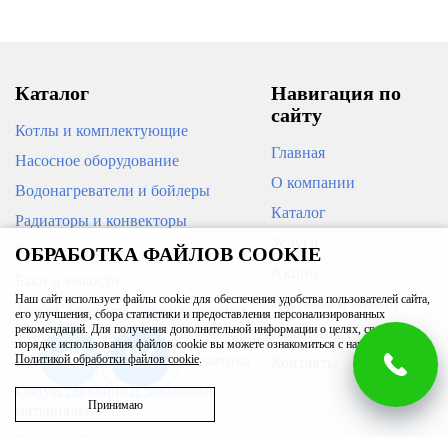
Каталог
Навигация по
сайту
Котлы и комплектующие
Главная
Насосное оборудование
О компании
Водонагреватели и бойлеры
Каталог
Радиаторы и конвекторы
Услуги
Кондиционеры
ОБРАБОТКА ФАЙЛОВ COOKIE
Акции
Баки и емкости
Наш сайт использует файлы cookie для обеспечения удобства пользователей сайта,
Доставка и оплата
Трубы, арматура для инженерных
его улучшения, сбора статистики и предоставления персонализированных
систем
рекомендаций. Для получения дополнительной информации о целях, сроках и
Вакансии
порядке использования файлов cookie вы можете ознакомиться с нашей
Приборы измерения и автоматика
Политикой обработки файлов cookie
.
Контакты
Сопутствующие и расходные
Принимаю
материалы
Фильтры бытовые