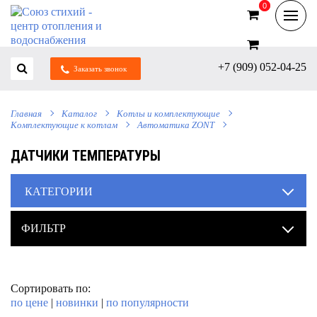
0
0
+7 (909) 052-04-25
Заказать звонок
Главная
Каталог
Котлы и комплектующие
Комплектующие к котлам
Автоматика ZONT
ДАТЧИКИ ТЕМПЕРАТУРЫ
КАТЕГОРИИ
ФИЛЬТР
Сортировать по:
по цене
|
новинки
|
по популярности