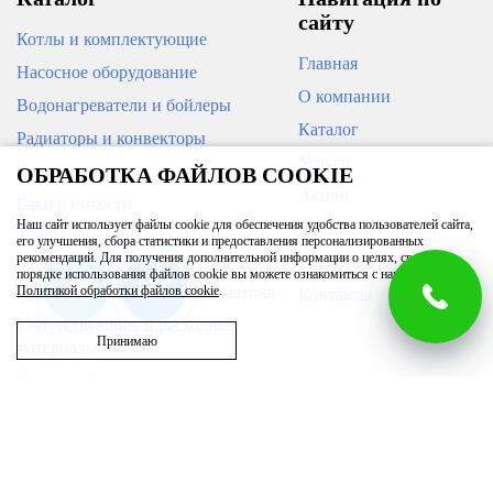
сайту
Котлы и комплектующие
Главная
Насосное оборудование
О компании
Водонагреватели и бойлеры
Каталог
Радиаторы и конвекторы
Услуги
Кондиционеры
ОБРАБОТКА ФАЙЛОВ COOKIE
Акции
Баки и емкости
Наш сайт использует файлы cookie для обеспечения удобства пользователей сайта,
Доставка и оплата
Трубы, арматура для инженерных
его улучшения, сбора статистики и предоставления персонализированных
систем
рекомендаций. Для получения дополнительной информации о целях, сроках и
Вакансии
порядке использования файлов cookie вы можете ознакомиться с нашей
Приборы измерения и автоматика
Политикой обработки файлов cookie
.
Контакты
Сопутствующие и расходные
Принимаю
материалы
Фильтры бытовые
Запасные части
Бассейн
Вентиляция