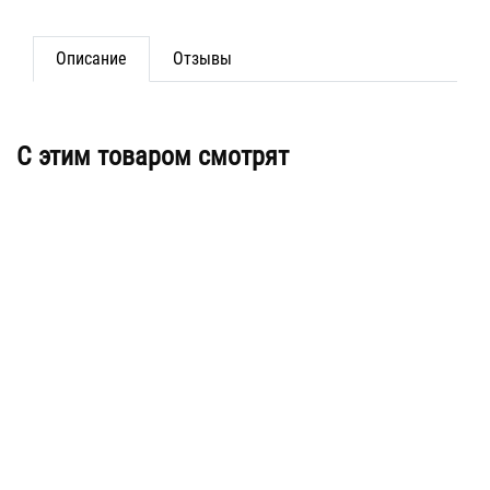
Описание
Отзывы
C этим товаром смотрят
Счетчик газа СГБМ-1,6 б/г (Бетар)
Счётчик газа NPМ G4 Газдевайс G
1 1/4, правый
2 590
3 169
В корзину
В корзину