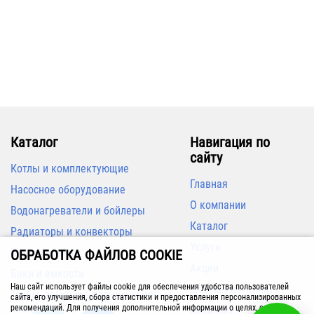
М33х1,5, левый
М33х1,5, левый
490
3 190
В корзину
В корзину
Каталог
Навигация по
сайту
Котлы и комплектующие
Главная
Насосное оборудование
О компании
Водонагреватели и бойлеры
УЦЕНКА
Каталог
Радиаторы и конвекторы
Счётчик газа СГБ G4 Смарт
Услуги
Кондиционеры
ОБРАБОТКА ФАЙЛОВ COOKIE
М33х1,5, правый
Счётчик газа СГБ G4 Смарт
Акции
(аналог Газдевайса, G 1 1/4),
Баки и емкости
левый
Наш сайт использует файлы cookie для обеспечения удобства пользователей
Доставка и оплата
Трубы, арматура для инженерных
3 190
сайта, его улучшения, сбора статистики и предоставления персонализированных
систем
рекомендаций. Для получения дополнительной информации о целях, сроках и
Вакансии
490