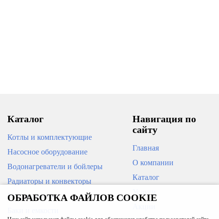
Окситест (активный кислород)
Таблетки DPD №1 / Rapid для
жидкий 20 л (22 кг)
тестера Pooltester (10 шт)
10 728
112
В корзину
В корзину
Каталог
Навигация по
сайту
Котлы и комплектующие
Главная
Насосное оборудование
О компании
Водонагреватели и бойлеры
ХИТ
Каталог
Хлорификс 1 кг
Радиаторы и конвекторы
Услуги
Кондиционеры
ОБРАБОТКА ФАЙЛОВ COOKIE
Дезинфицирующее средство
(жидкий хлор) Aquatics 30 л (33
Акции
Баки и емкости
кг)
1 990