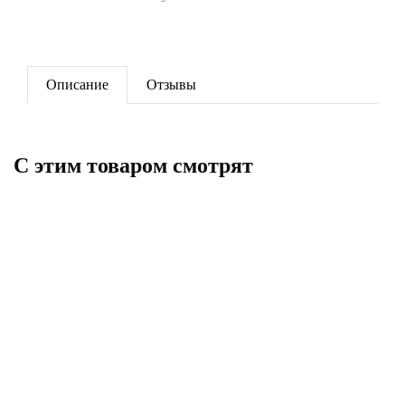
Описание
Отзывы
C этим товаром смотрят
Таблетки DPD №3 для
Экви минус жидкий 30л (37 кг)
фотометра (10шт)
128
3 758
В корзину
В корзину