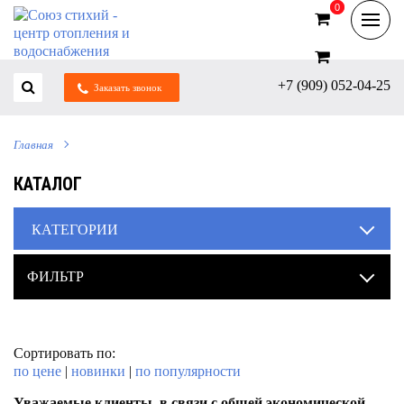
0
0
+7 (909) 052-04-25
Заказать звонок
Главная
КАТАЛОГ
КАТЕГОРИИ
ФИЛЬТР
Сортировать по:
по цене
|
новинки
|
по популярности
Уважаемые клиенты, в связи с общей экономической