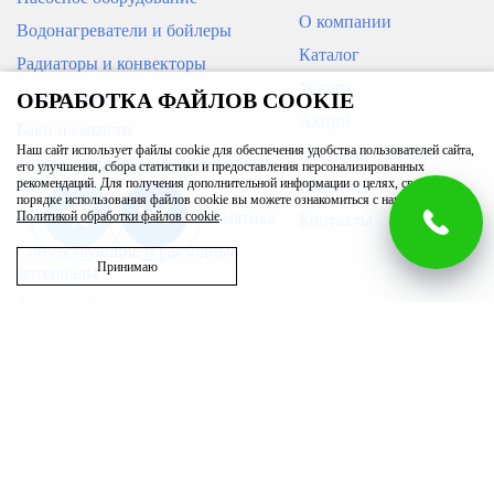
О компании
Водонагреватели и бойлеры
Каталог
Радиаторы и конвекторы
Услуги
Кондиционеры
ОБРАБОТКА ФАЙЛОВ COOKIE
Акции
Баки и емкости
Наш сайт использует файлы cookie для обеспечения удобства пользователей сайта,
Доставка и оплата
Трубы, арматура для инженерных
его улучшения, сбора статистики и предоставления персонализированных
систем
рекомендаций. Для получения дополнительной информации о целях, сроках и
Вакансии
порядке использования файлов cookie вы можете ознакомиться с нашей
Приборы измерения и автоматика
Политикой обработки файлов cookie
.
Контакты
Сопутствующие и расходные
Принимаю
материалы
Фильтры бытовые
Запасные части
Бассейн
Вентиляция
Полотенцесушители
Возникли вопросы?
г. Ижевск
00
00
Звоните с 9
до 20
, без выходных
ул. Гагарина, 83/1