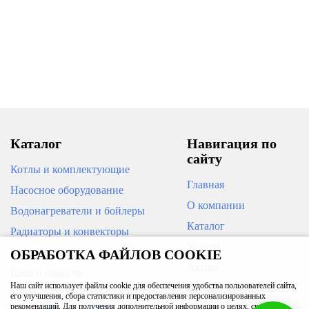
Каталог
Навигация по
сайту
Котлы и комплектующие
Главная
Насосное оборудование
О компании
Водонагреватели и бойлеры
Каталог
Радиаторы и конвекторы
Услуги
Кондиционеры
ОБРАБОТКА ФАЙЛОВ COOKIE
Акции
Баки и емкости
Наш сайт использует файлы cookie для обеспечения удобства пользователей сайта,
Доставка и оплата
Трубы, арматура для инженерных
его улучшения, сбора статистики и предоставления персонализированных
систем
рекомендаций. Для получения дополнительной информации о целях, сроках и
Вакансии