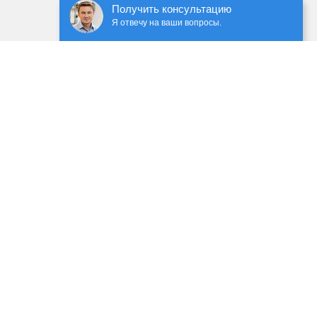
Получить консультацию
Я отвечу на ваши вопросы.
ечением сторонних сервисов, с применением cookie-
 данных
 ГК РФ. Предоставленная информация предназначена
имание на обновления прайс-листов и материалов.
уг заполните форму обратной связи.