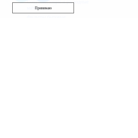
Сопутствующие и расходные
материалы
Принимаю
Фильтры бытовые
Запасные части
Бассейн
Вентиляция
Полотенцесушители
Используя этот сайт, Вы выражаете согласие на сб
файлов и средств анализа поведения пользователей
Политика использования cookie
|
Политика обработ
Наш веб-ресурс предоставляет исключительно инфо
исключительно для ознакомления. Вы соглашаетесь и
Для получения точной информации о стоимости услу