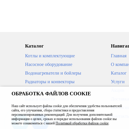
Каталог
Навигац
Котлы и комплектующие
Главная
Насосное оборудование
О компа
Водонагреватели и бойлеры
Каталог
Радиаторы и конвекторы
Услуги
Кондиционеры
Акции
ОБРАБОТКА ФАЙЛОВ COOKIE
Баки и емкости
Доставка
Наш сайт использует файлы cookie для обеспечения удобства пользователей
Трубы, арматура для инженерных
Ваканси
сайта, его улучшения, сбора статистики и предоставления
систем
персонализированных рекомендаций. Для получения дополнительной
Контакт
информации о целях, сроках и порядке использования файлов cookie вы
Приборы измерения и автоматика
можете ознакомиться с нашей
Политикой обработки файлов cookie
.