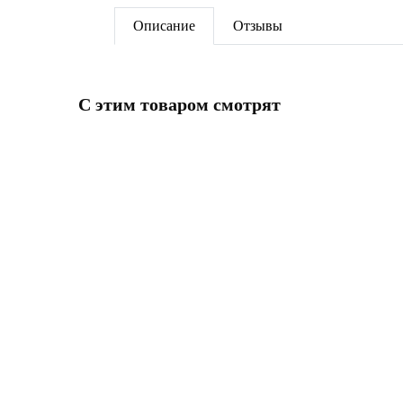
Описание
Отзывы
C этим товаром смотрят
НОВИНКА
НОВИ
ПОД ЗАКАЗ
ПОД З
Радиатор вертикальный RIFAR
Радиа
CONVEX 500 18 секц. бок.подкл.
CONVE
БЕЛЫЙ
АНТР