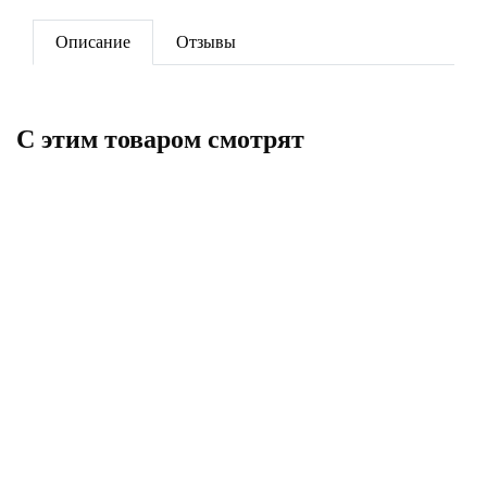
Описание
Отзывы
C этим товаром смотрят
НОВИНКА
НОВИНКА
ПОД ЗАКАЗ
ПОД ЗАКАЗ
Радиатор вертикальный RIFAR
Радиатор вертикальный RIFAR
CONVEX 500 18 секц.
CONVEX VR 500 18 секц.
бок.подкл. АНТРАЦИТ
ниж.подкл. ТИТАН
42 120
42 120
В корзину
В корзину