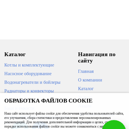
Каталог
Навигация по
сайту
Котлы и комплектующие
Главная
Насосное оборудование
О компании
Водонагреватели и бойлеры
Каталог
Радиаторы и конвекторы
Услуги
Кондиционеры
ОБРАБОТКА ФАЙЛОВ COOKIE
Акции
Баки и емкости
Наш сайт использует файлы cookie для обеспечения удобства пользователей сайта,
Доставка и оплата
Трубы, арматура для инженерных
его улучшения, сбора статистики и предоставления персонализированных
систем
рекомендаций. Для получения дополнительной информации о целях, сроках и
Вакансии
порядке использования файлов cookie вы можете ознакомиться с нашей